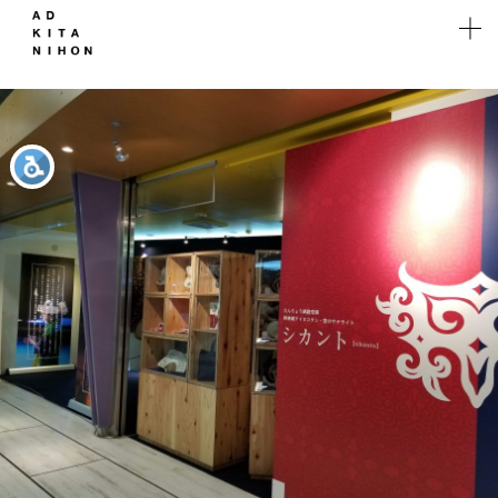
WORKS
Works
WEB
Solution
マーケ
ティング
Company
Recruit
Branch
Contact