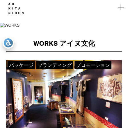
WORKS
WORKS
Works
実績
WORKS アイヌ文化
WEB
Solution
マーケ
ティング
Company
パッケージ
ブランディング
プロモーション
Recruit
Branch
Contact