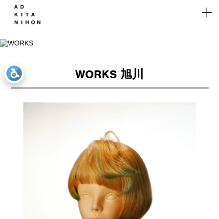
WORKS
WORKS
Works
実績
WORKS 旭川
WEB
Solution
マーケ
ティング
Company
Recruit
Branch
Contact