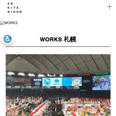
WORKS
WORKS
Works
実績
WORKS 札幌
WEB
Solution
マーケ
ティング
Company
Recruit
Branch
Contact