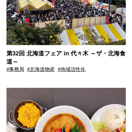
第32回 北海道フェア in 代々木 ～ザ・北海食
道～
#事務局
#北海道物産
#地域活性化