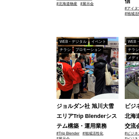
信
#北海道物産
#展示会
#アイヌ
#地域活
WEB・デジタル
イベント
WEB
チラシ
プロモーション
チラシ
メディ
ジョルダン社 旭川大雪
ビジネ
エリアTrip Blenderシス
北海
テム構築・運用業務
交流
#Trip Blender
#地域活性化
#ビジネ
#展示会
#ビジネ