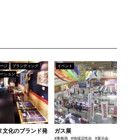
ージ
ブランディング
イベント
ーション
ヌ文化のブランド発
ガス展
#事務局
#地域活性化
#展示会