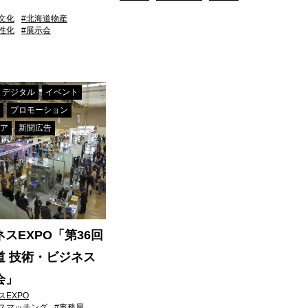
文化
#北海道物産
性化
#展示会
・デジタル
イベント
プロモーション
ア
新聞広告
スEXPO「第36回
道 技術・ビジネス
会」
スEXPO
スマッチング
#事務局